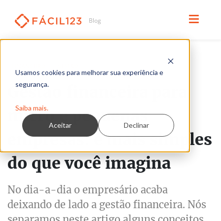
Leia em 9 minutos
FINANCEIRO
GESTÃO
Usamos cookies para melhorar sua experiência e
segurança.
Gestão financeira para
Saiba mais.
micro e pequenas
Aceitar
Declinar
empresas: é mais simples
do que você imagina
No dia-a-dia o empresário acaba
deixando de lado a gestão financeira. Nós
separamos neste artigo alguns conceitos