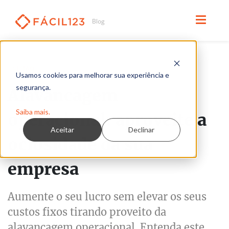
Leia em 3 minutos
GESTÃO
Usamos cookies para melhorar sua experiência e
segurança.
Alavancagem
Saiba mais.
operacional: aproveite a
Aceitar
Declinar
ociosidade da sua
empresa
Aumente o seu lucro sem elevar os seus
custos fixos tirando proveito da
alavancagem operacional. Entenda este