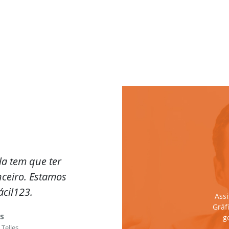
a tem que ter
nceiro. Estamos
ácil123.
Ass
Gráf
s
g
 Telles