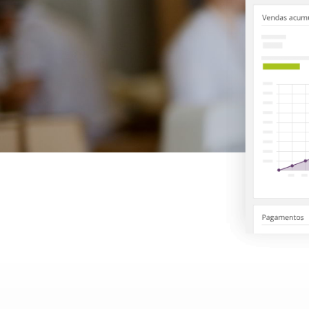
Reposição de produtos
Integração com sua Loja Virtual
Vendas Externas
Força de vendas
Validações em vendas
MDF-e
PDV online