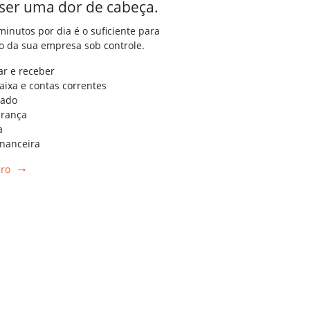
 ser uma dor de cabeça.
inutos por dia é o suficiente para
ro da sua empresa sob controle.
ar e receber
aixa e contas correntes
rado
brança
a
inanceira
iro