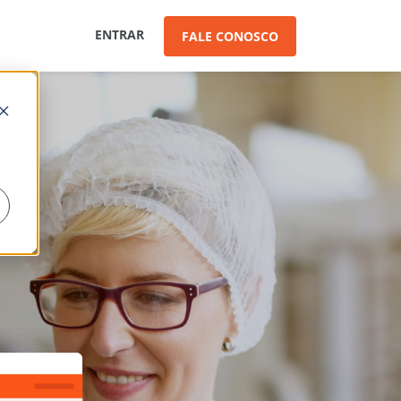
ENTRAR
FALE CONOSCO
Produção
Produção
é 3
Planejamento
Rastreabilidade
Quadro de Produção
Custos da produção
Receitas ou bateladas
Validações na produção
SPED Fiscal – Bloco K