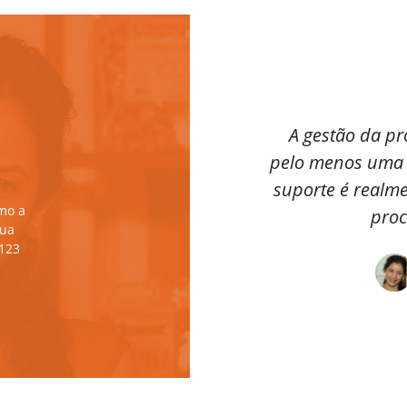
A gestão da p
pelo menos uma h
suporte é realme
mo a
proc
sua
l123