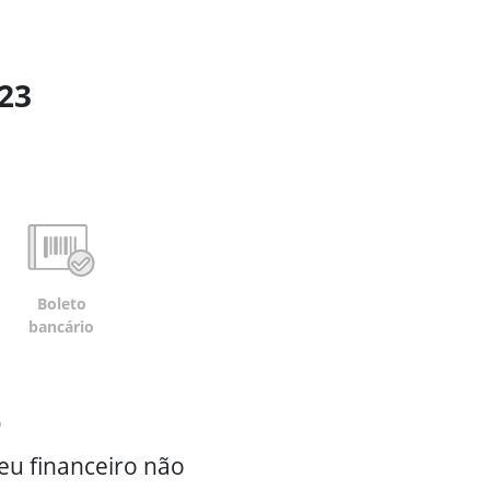
123
Boleto
bancário
o
eu financeiro não