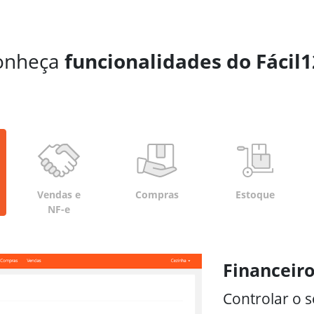
onheça
funcionalidades do Fácil
Vendas e
Compras
Estoque
NF-e
Financeir
Controlar o s