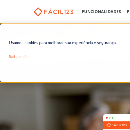
FUNCIONALIDADES
P
Vendas
Financ
Usamos cookies para melhorar sua experiência e segurança.
Vendas, NF-e e NFCe
Boleto
Orçamentos de venda
Pix
em
Saiba mais.
Tabelas de preços
Régua 
Carteira de clientes
Financ
CRM
Fluxo 
Quadro de Vendas
Concil
Produtos mais vendidos
DRE Ge
Clientes que mais compram
Comparativo de vendas
Ranking de vendedores