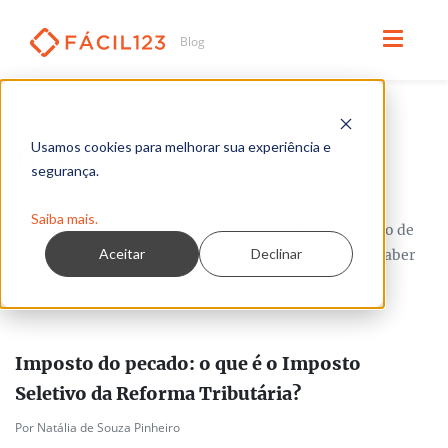
Fiscal
Usamos cookies para melhorar sua experiência e
segurança.
37
posts publicados
Saiba mais.
Muitas vezes, precisamos ter um entendimento amplo de
Aceitar
Declinar
determinadas operações e impostos para podermos saber
como emitir corretamente as NF-es envolvidas.
Imposto do pecado: o que é o Imposto
Seletivo da Reforma Tributária?
Por Natália de Souza Pinheiro