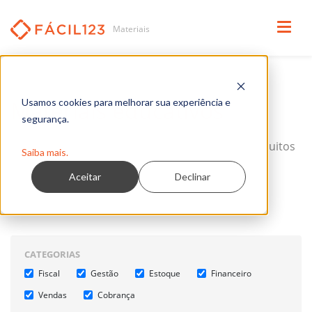
Materiais educativos
Usamos cookies para melhorar sua experiência e
segurança.
Separamos para você materiais completos e gratuitos
Saiba mais.
sobre os principais temas de gestão, finanças e
Aceitar
Declinar
tributação para micro e pequenas empresas.
CATEGORIAS
Fiscal
Gestão
Estoque
Financeiro
Vendas
Cobrança