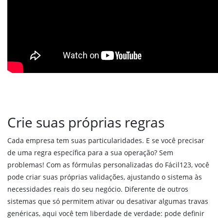
Estoque
Compras
Produtos em ponto de compra
Estoque
Expedição
Auditoria
Produção
Crie suas próprias regras
Produção
Cada empresa tem suas particularidades. E se você precisar
Planejamento
de uma regra específica para a sua operação? Sem
Rastreabilidade
problemas! Com as fórmulas personalizadas do Fácil123, você
Quadro de Produção
pode criar suas próprias validações, ajustando o sistema às
Custos da produção
necessidades reais do seu negócio. Diferente de outros
Receitas ou bateladas
sistemas que só permitem ativar ou desativar algumas travas
genéricas, aqui você tem liberdade de verdade: pode definir
Validações na produção