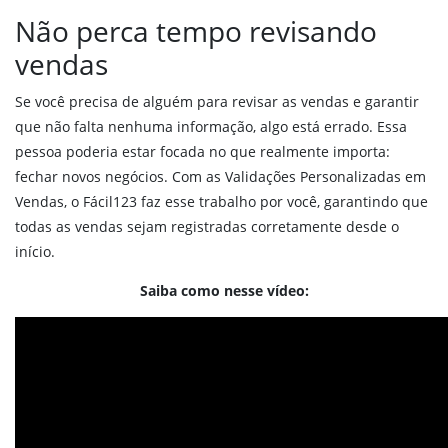
Reposição de produtos
Não perca tempo revisando
Integração com sua Loja Virtual
vendas
Vendas Externas
Força de vendas
Se você precisa de alguém para revisar as vendas e garantir
Validações em vendas
que não falta nenhuma informação, algo está errado. Essa
MDF-e
pessoa poderia estar focada no que realmente importa:
PDV online
fechar novos negócios. Com as Validações Personalizadas em
Vendas, o Fácil123 faz esse trabalho por você, garantindo que
todas as vendas sejam registradas corretamente desde o
Financeiro
início.
Boleto bancário
Pix
Saiba como nesse vídeo:
Régua de cobrança
Financeiro
Fluxo de caixa
Conciliação Bancária
DRE Gerencial