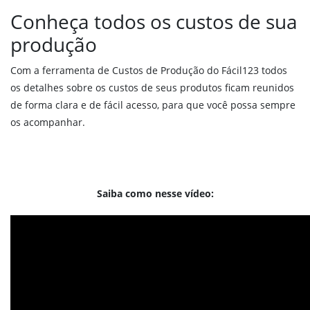
Reposição de produtos
Conheça todos os custos de sua
Integração com sua Loja Virtual
produção
Vendas Externas
Força de vendas
Com a ferramenta de Custos de Produção do Fácil123 todos
Validações em vendas
os detalhes sobre os custos de seus produtos ficam reunidos
MDF-e
de forma clara e de fácil acesso, para que você possa sempre
PDV online
os acompanhar.
Financeiro
Boleto bancário
Saiba como nesse vídeo:
Pix
Régua de cobrança
Financeiro
Fluxo de caixa
Conciliação Bancária
DRE Gerencial