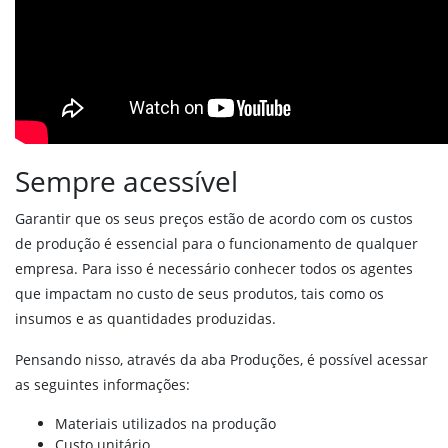
Estoque
Compras
Produtos em ponto de compra
Estoque
Expedição
Sempre acessível
Auditoria
Garantir que os seus preços estão de acordo com os custos
Produção
de produção é essencial para o funcionamento de qualquer
Produção
empresa. Para isso é necessário conhecer todos os agentes
que impactam no custo de seus produtos, tais como os
Planejamento
insumos e as quantidades produzidas.
Rastreabilidade
Quadro de Produção
Pensando nisso, através da aba Produções, é possível acessar
Custos da produção
as seguintes informações:
Receitas ou bateladas
Materiais utilizados na produção
Validações na produção
Custo unitário