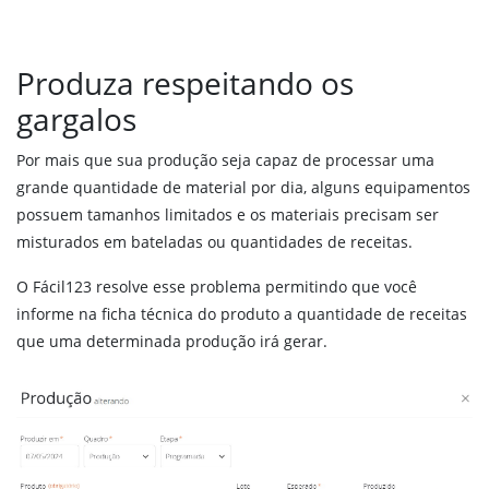
Reposição de produtos
Integração com sua Loja Virtual
Vendas Externas
Produza respeitando os
Força de vendas
gargalos
Validações em vendas
MDF-e
Por mais que sua produção seja capaz de processar uma
grande quantidade de material por dia, alguns equipamentos
PDV online
possuem tamanhos limitados e os materiais precisam ser
misturados em bateladas ou quantidades de receitas.
Financeiro
Boleto bancário
O Fácil123 resolve esse problema permitindo que você
Pix
informe na ficha técnica do produto a quantidade de receitas
que uma determinada produção irá gerar.
Régua de cobrança
Financeiro
Fluxo de caixa
Conciliação Bancária
DRE Gerencial