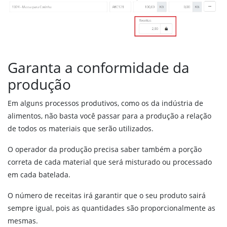
Estoque
Compras
Produtos em ponto de compra
Garanta a conformidade da
Estoque
Expedição
produção
Auditoria
Em alguns processos produtivos, como os da indústria de
alimentos, não basta você passar para a produção a relação
Produção
de todos os materiais que serão utilizados.
Produção
O operador da produção precisa saber também a porção
Planejamento
correta de cada material que será misturado ou processado
Rastreabilidade
em cada batelada.
Quadro de Produção
Custos da produção
O número de receitas irá garantir que o seu produto sairá
sempre igual, pois as quantidades são proporcionalmente as
Receitas ou bateladas
mesmas.
Validações na produção