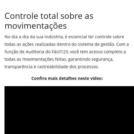
Reposição de produtos
Integração com sua Loja Virtual
Controle total sobre as
Vendas Externas
movimentações
Força de vendas
Validações em vendas
No dia a dia da sua indústria, é essencial ter controle sobre
MDF-e
todas as ações realizadas dentro do sistema de gestão. Com a
função de Auditoria do Fácil123, você tem acesso completo a
PDV online
todas as movimentações feitas, garantindo segurança,
transparência e rastreabilidade dos processos.
Financeiro
Boleto bancário
Confira mais detalhes neste vídeo:
Pix
Régua de cobrança
Financeiro
Fluxo de caixa
Conciliação Bancária
DRE Gerencial