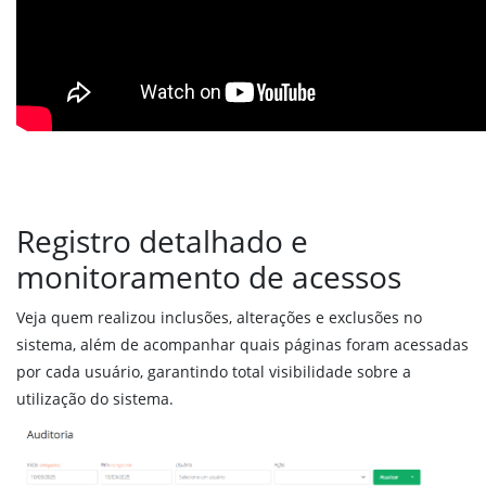
Estoque
Compras
Produtos em ponto de compra
Estoque
Expedição
Auditoria
Registro detalhado e
Produção
monitoramento de acessos
Produção
Veja quem realizou inclusões, alterações e exclusões no
Planejamento
sistema, além de acompanhar quais páginas foram acessadas
Rastreabilidade
por cada usuário, garantindo total visibilidade sobre a
Quadro de Produção
utilização do sistema.
Custos da produção
Receitas ou bateladas
Validações na produção