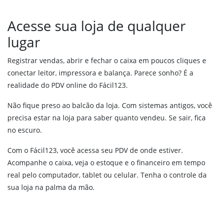
Reposição de produtos
Integração com sua Loja Virtual
Acesse sua loja de qualquer
Vendas Externas
lugar
Força de vendas
Validações em vendas
Registrar vendas, abrir e fechar o caixa em poucos cliques e
MDF-e
conectar leitor, impressora e balança. Parece sonho? É a
realidade do PDV online do Fácil123.
PDV online
Não fique preso ao balcão da loja. Com sistemas antigos, você
Financeiro
precisa estar na loja para saber quanto vendeu. Se sair, fica
Boleto bancário
no escuro.
Pix
Com o Fácil123, você acessa seu PDV de onde estiver.
Régua de cobrança
Acompanhe o caixa, veja o estoque e o financeiro em tempo
Financeiro
real pelo computador, tablet ou celular. Tenha o controle da
Fluxo de caixa
sua loja na palma da mão.
Conciliação Bancária
DRE Gerencial