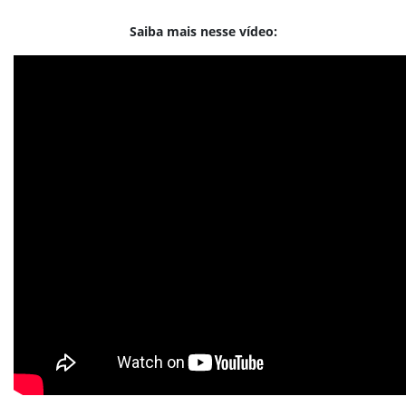
Saiba mais nesse vídeo:
Estoque
Compras
Produtos em ponto de compra
Estoque
Expedição
Auditoria
Produção
Produção
Planejamento
Rastreabilidade
Quadro de Produção
Custos da produção
Receitas ou bateladas
Validações na produção