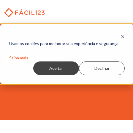
Vendas
Usamos cookies para melhorar sua experiência e segurança.
Vendas, NF-e e NFCe
PDV online
Orçamentos de venda
Saiba mais.
Tabelas de preços
Aceitar
Declinar
Venda rápido, emita NFC-e com poucis clique e
Carteira de clientes
evite furos no caixa. Controle estoque e
financeiro de onde estiver.
CRM
Quadro de Vendas
Produtos mais vendidos
Clientes que mais compram
Comparativo de vendas
Ranking de vendedores