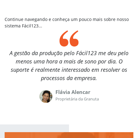
Reposição de produtos
Integração com sua Loja Virtual
Vendas Externas
Continue navegando e conheça um pouco mais sobre nosso
sistema Fácil123...
Força de vendas
Validações em vendas
MDF-e
A gestão da produção pelo Fácil123 me deu pelo
PDV online
menos uma hora a mais de sono por dia. O
suporte é realmente interessado em resolver os
Financeiro
processos da empresa.
Boleto bancário
Pix
Flávia Alencar
Régua de cobrança
Proprietária da Granuta
Financeiro
Fluxo de caixa
Conciliação Bancária
DRE Gerencial