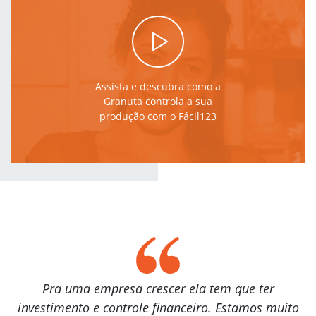
Estoque
Compras
Produtos em ponto de compra
Assista e descubra como a
Estoque
Granuta controla a sua
Expedição
produção com o Fácil123
Auditoria
Produção
Produção
Planejamento
Rastreabilidade
Quadro de Produção
Custos da produção
Pra uma empresa crescer ela tem que ter
Receitas ou bateladas
investimento e controle financeiro. Estamos muito
Validações na produção