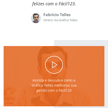
felizes com o Fácil123.
SPED Fiscal – Bloco K
Fabrício Telles
Diretor da Gráfica Telles
PREÇOS
ENTRAR
FALE CONOSCO
Assista e descubra como a
Gráfica Telles melhorou sua
gestão com o Fácil123