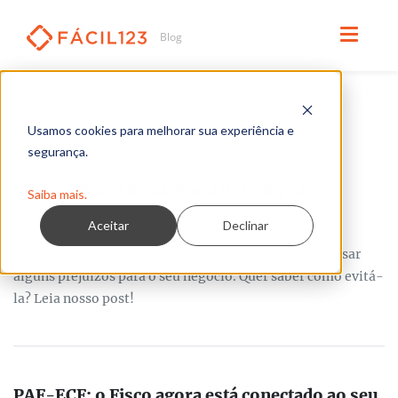
Usamos cookies para melhorar sua experiência e
TODOS OS ARTIGOS
segurança.
Como evitar a desistência de compra
Saiba mais.
Por Redação
Aceitar
Declinar
A desistência de compra é um problema que pode causar
alguns prejuízos para o seu negócio. Quer saber como evitá-
la? Leia nosso post!
PAF-ECF: o Fisco agora está conectado ao seu