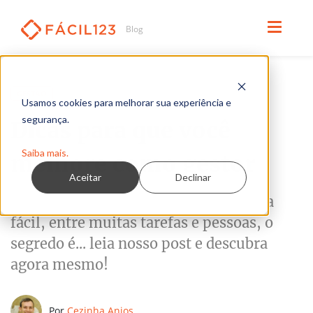
Leia em 3 minutos
GESTÃO
Usamos cookies para melhorar sua experiência e
segurança.
Dicas para que você
Saiba mais.
melhore como gestor
Aceitar
Declinar
Melhorar enquanto gestor não é tarefa
fácil, entre muitas tarefas e pessoas, o
segredo é... leia nosso post e descubra
agora mesmo!
Por
Cezinha Anjos