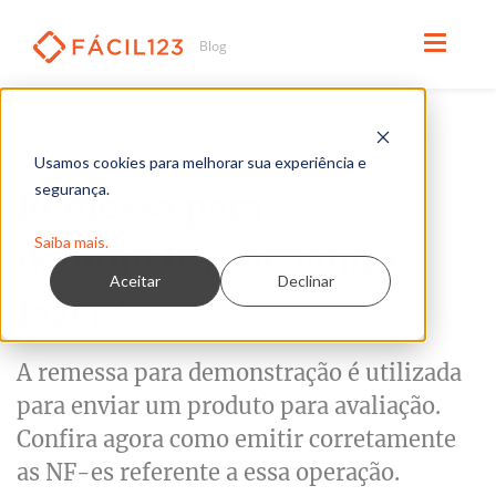
Leia em 3 minutos
FISCAL
Usamos cookies para melhorar sua experiência e
segurança.
Remessa para
Saiba mais.
demonstração: como
Aceitar
Declinar
fazer?
A remessa para demonstração é utilizada
para enviar um produto para avaliação.
Confira agora como emitir corretamente
as NF-es referente a essa operação.