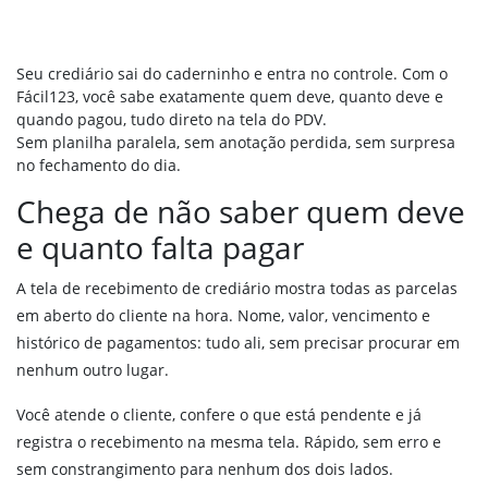
Reposição de produtos
Integração com sua Loja Virtual
Vendas Externas
Seu crediário sai do caderninho e entra no controle. Com o
Força de vendas
Fácil123, você sabe exatamente quem deve, quanto deve e
quando pagou, tudo direto na tela do PDV.
Validações em vendas
Sem planilha paralela, sem anotação perdida, sem surpresa
MDF-e
no fechamento do dia.
PDV online
Chega de não saber quem deve
e quanto falta pagar
Financeiro
Boleto bancário
A tela de recebimento de crediário mostra todas as parcelas
Pix
em aberto do cliente na hora. Nome, valor, vencimento e
histórico de pagamentos: tudo ali, sem precisar procurar em
Régua de cobrança
nenhum outro lugar.
Financeiro
Fluxo de caixa
Você atende o cliente, confere o que está pendente e já
Conciliação Bancária
registra o recebimento na mesma tela. Rápido, sem erro e
sem constrangimento para nenhum dos dois lados.
DRE Gerencial