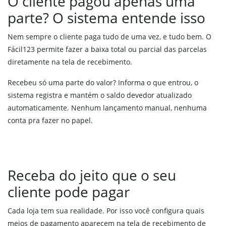
O cliente pagou apenas uma
SPED Fiscal – Bloco K
parte? O sistema entende isso
Nem sempre o cliente paga tudo de uma vez, e tudo bem. O
PREÇOS
Fácil123 permite fazer a baixa total ou parcial das parcelas
diretamente na tela de recebimento.
ENTRAR
Recebeu só uma parte do valor? Informa o que entrou, o
sistema registra e mantém o saldo devedor atualizado
FALE CONOSCO
automaticamente. Nenhum lançamento manual, nenhuma
conta pra fazer no papel.
Receba do jeito que o seu
cliente pode pagar
Cada loja tem sua realidade. Por isso você configura quais
meios de pagamento aparecem na tela de recebimento de