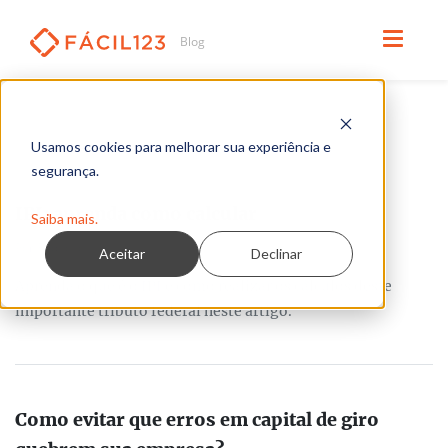
Usamos cookies para melhorar sua experiência e
TODOS OS ARTIGOS
segurança.
IPI: aprenda como calcular
Saiba mais.
Por Redação
Aceitar
Declinar
Aprenda o que é o IPI e como realizar os cálculos deste
importante tributo federal neste artigo.
Como evitar que erros em capital de giro