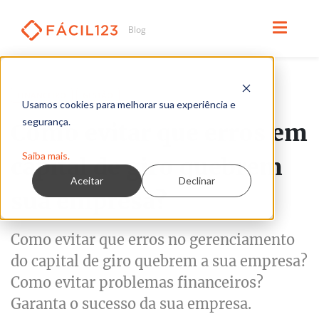
Leia em 3 minutos
FINANCEIRO
GESTÃO
Usamos cookies para melhorar sua experiência e
segurança.
Como evitar que erros em
Saiba mais.
capital de giro quebrem
Aceitar
Declinar
sua empresa?
Como evitar que erros no gerenciamento
do capital de giro quebrem a sua empresa?
Como evitar problemas financeiros?
Garanta o sucesso da sua empresa.