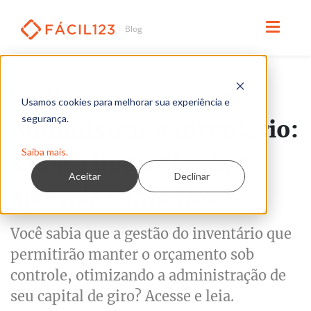
Leia em 3 minutos
ESTOQUE
Usamos cookies para melhorar sua experiência e
segurança.
Administrar o inventário:
Saiba mais.
saiba a importância e
Aceitar
Declinar
aprenda como fazer
Você sabia que a gestão do inventário que
permitirão manter o orçamento sob
controle, otimizando a administração de
seu capital de giro? Acesse e leia.