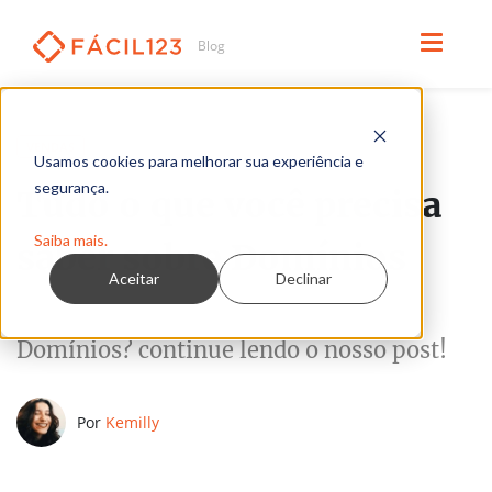
Leia em 3 minutos
VENDAS
Usamos cookies para melhorar sua experiência e
segurança.
Tudo o que você precisa
Saiba mais.
saber sobre Domínios
Aceitar
Declinar
Quer saber um pouco mais sobre
Domínios? continue lendo o nosso post!
Por
Kemilly