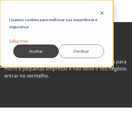
Usamos cookies para melhorar sua experiência e
segurança.
Saiba mais.
e-book Gestão Financeira
Aceitar
Declinar
Baixe grátis nosso e-book sobre gestão financeira para
micro e pequenas empresas e não deixe o seu negócio
entrar no vermelho.