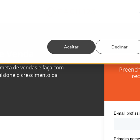
Aceitar
Declinar
de Venda
meta de vendas e faça com
Preench
ulsione o crescimento da
re