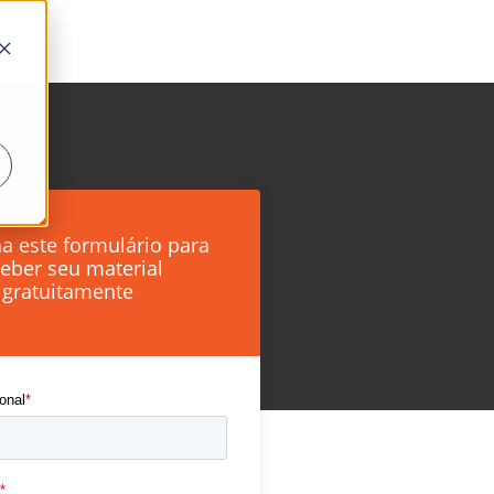
a este formulário para
ceber seu material
gratuitamente