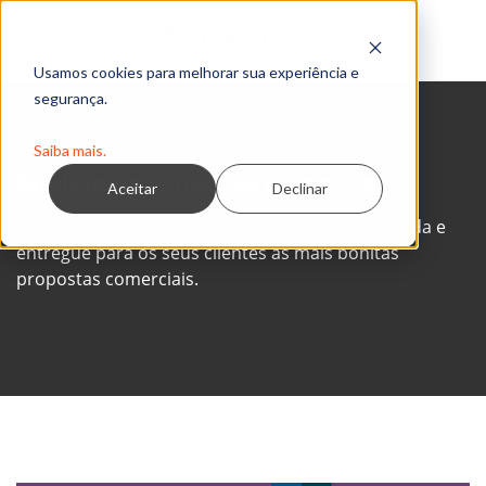
Usamos cookies para melhorar sua experiência e
segurança.
Saiba mais.
Modelo de Proposta Comercial
Aceitar
Declinar
Baixe grátis nosso modelo de orçamento de venda e
entregue para os seus clientes as mais bonitas
propostas comerciais.