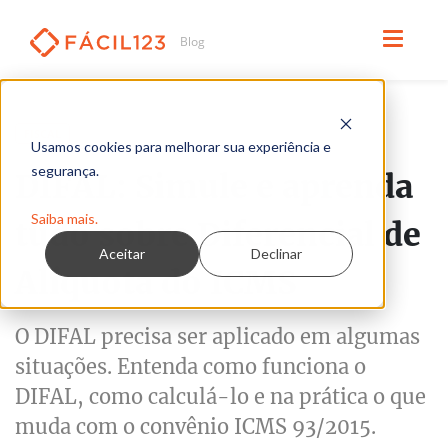
Leia em 10 minutos
FISCAL
Usamos cookies para melhorar sua experiência e
segurança.
DIFAL: Simule e aprenda
Saiba mais.
tudo sobre Diferencial de
Aceitar
Declinar
Alíquota do ICMS
O DIFAL precisa ser aplicado em algumas
situações. Entenda como funciona o
DIFAL, como calculá-lo e na prática o que
muda com o convênio ICMS 93/2015.