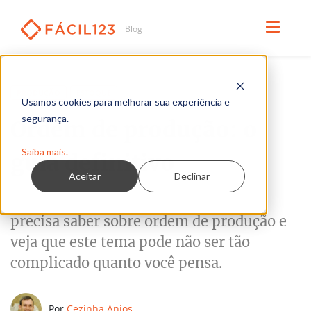
Leia em 9 minutos
PRODUÇÃO
ESTOQUE
Usamos cookies para melhorar sua experiência e
segurança.
Ordem de produção: o
Saiba mais.
guia definitivo
Aceitar
Declinar
Aprenda neste guia tudo o que você
precisa saber sobre ordem de produção e
veja que este tema pode não ser tão
complicado quanto você pensa.
Por
Cezinha Anjos