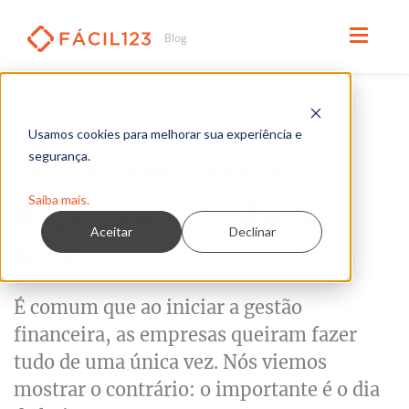
Leia em 3 minutos
FINANCEIRO
Usamos cookies para melhorar sua experiência e
segurança.
Gestão Financeira: o
Saiba mais.
importante é o dia de
Aceitar
Declinar
hoje
É comum que ao iniciar a gestão
financeira, as empresas queiram fazer
tudo de uma única vez. Nós viemos
mostrar o contrário: o importante é o dia