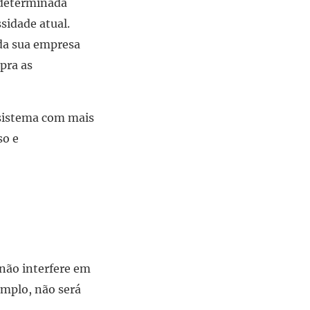
 determinada
sidade atual.
da sua empresa
pra as
 sistema com mais
so e
não interfere em
emplo, não será