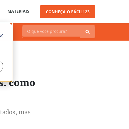
MATERIAIS
CONHEÇA O FÁCIL123
s: como
ltados, mas