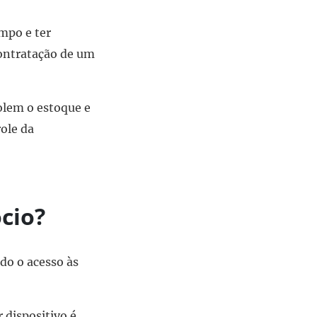
mpo e ter
contratação de um
olem o estoque e
ole da
ócio?
do o acesso às
 dispositivo é