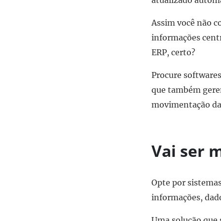
atualizado autom
Assim você não c
informações centr
ERP, certo?
Procure software
que também gerem 
movimentação da 
Vai ser 
Opte por sistemas
informações, dado
Uma solução que se