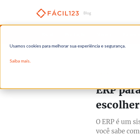
Fiscal
Produção
Varejo
Finance
Usamos cookies para melhorar sua experiência e segurança.
Saiba mais.
Leia em 3 m
GESTÃO
ERP par
escolher
O ERP é um si
você sabe como