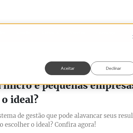
iro
Gestão
Estoque
Vendas
Cobrança
Aceitar
Declinar
inutos
a micro e pequenas empresa
 o ideal?
stema de gestão que pode alavancar seus resu
 escolher o ideal? Confira agora!