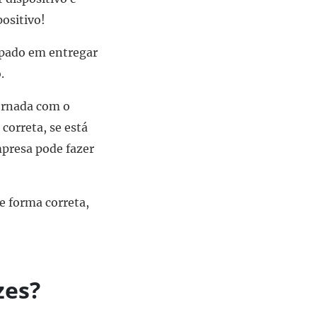
ositivo!
upado em entregar
.
ornada com o
correta, se está
mpresa pode fazer
e forma correta,
zes?