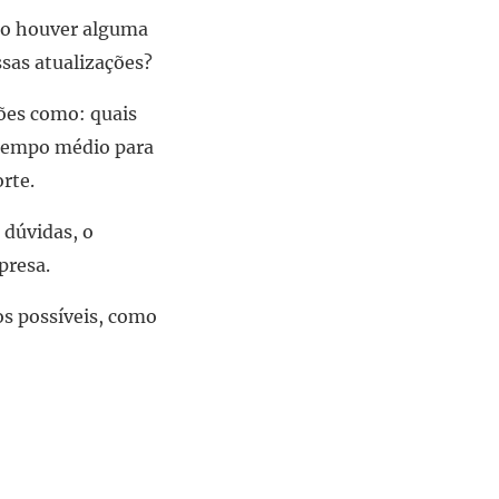
ndo houver alguma
ssas atualizações?
ções como: quais
o tempo médio para
rte.
 dúvidas, o
presa.
os possíveis, como